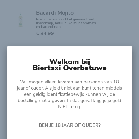
Bacardi Mojito
Premium rum cocktail gemaakt met
limoensap, natuurlijke munt aroma's
en bacardi rum
€ 34.99
Bacardi Rum & Razz
Up 25cl
Welkom bij
€ 5.00
Biertaxi Overbetuwe
Wij mogen alleen leveren aan personen van 18
Bieren
jaar of ouder. Als je dit niet aan kunt tonen middels
een geldig identificatiebewijs kunnen wij de
bestelling niet afgeven. In dat geval krijg je je geld
NIET terug!
Desperados 6 Pack
33cl
5.9% vol
BEN JE 18 JAAR OF OUDER?
€ 20.99